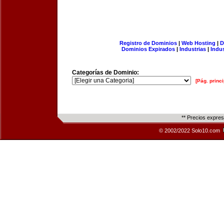
Registro de Dominios
|
Web Hosting
|
D
Dominios Expirados
|
Industrias
|
Indu
Categorías de Dominio:
[Pág. princi
** Precios expre
© 2002/2022 Solo10.com