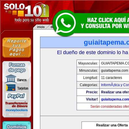
guiaitapema.
El dueño de este dominio lo ha
Mayusculas:
GUIAITAPEMA.C
Minusculas:
guiaitapema.com
Longitud:
11 caracteres
Categorias:
InformÃ¡tica y C
Precio:
Realizar una ofer
Visitar!
guiaitapema.co
Serán consideradas ofer
Realizar una Oferta