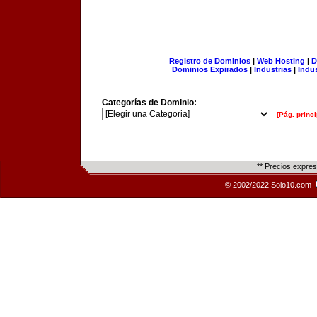
Registro de Dominios
|
Web Hosting
|
D
Dominios Expirados
|
Industrias
|
Indu
Categorías de Dominio:
[Pág. princi
** Precios expre
© 2002/2022 Solo10.com