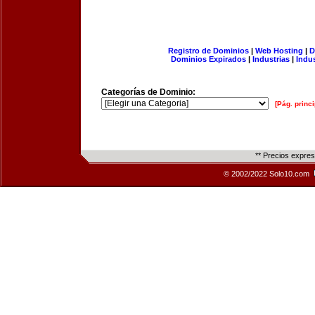
Registro de Dominios
|
Web Hosting
|
D
Dominios Expirados
|
Industrias
|
Indu
Categorías de Dominio:
[Pág. princi
** Precios expre
© 2002/2022 Solo10.com